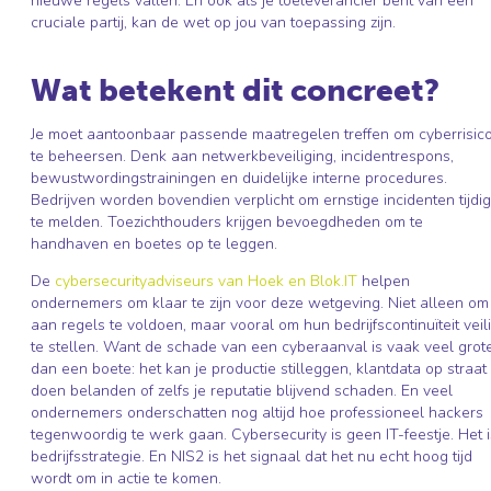
nieuwe regels vallen. En ook als je toeleverancier bent van een
cruciale partij, kan de wet op jou van toepassing zijn.
Wat betekent dit concreet?
Je moet aantoonbaar passende maatregelen treffen om cyberrisico
te beheersen. Denk aan netwerkbeveiliging, incidentrespons,
bewustwordingstrainingen en duidelijke interne procedures.
Bedrijven worden bovendien verplicht om ernstige incidenten tijdig
te melden. Toezichthouders krijgen bevoegdheden om te
handhaven en boetes op te leggen.
De
cybersecurityadviseurs van Hoek en Blok.IT
helpen
ondernemers om klaar te zijn voor deze wetgeving. Niet alleen om
aan regels te voldoen, maar vooral om hun bedrijfscontinuïteit veil
te stellen. Want de schade van een cyberaanval is vaak veel grot
dan een boete: het kan je productie stilleggen, klantdata op straat
doen belanden of zelfs je reputatie blijvend schaden. En veel
ondernemers onderschatten nog altijd hoe professioneel hackers
tegenwoordig te werk gaan. Cybersecurity is geen IT-feestje. Het i
bedrijfsstrategie. En NIS2 is het signaal dat het nu echt hoog tijd
wordt om in actie te komen.