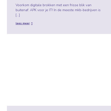
Voorkom digitale brokken met een frisse blik van
buitenaf: APK voor je IT! In de meeste mkb-bedrijven is
[…]
lees meer